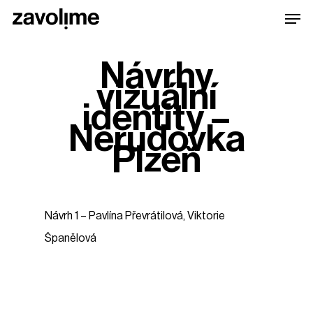
Skip
Men
to
main
Návrhy
content
vizuální
identity –
Nerudovka
Plzeň
Návrh
1
–
Pavlína
Převrátilová,
Viktorie
Španělová