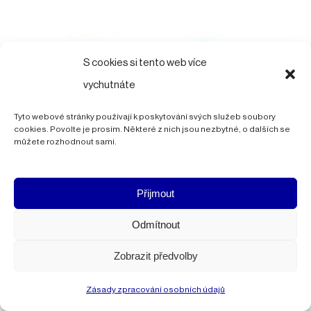
S cookies si tento web více
vychutnáte
Tyto webové stránky používají k poskytování svých služeb soubory
cookies. Povolte je prosím. Některé z nich jsou nezbytné, o dalších se
můžete rozhodnout sami.
Přijmout
Odmítnout
Zobrazit předvolby
Zásady zpracování osobních údajů